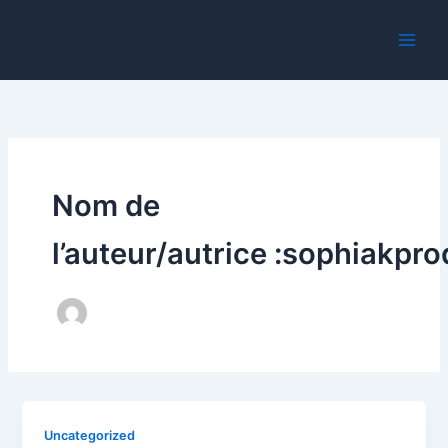
Aller
Les avis voyageurs
au
contenu
Nom de
l’auteur/autrice :sophiakp
Uncategorized